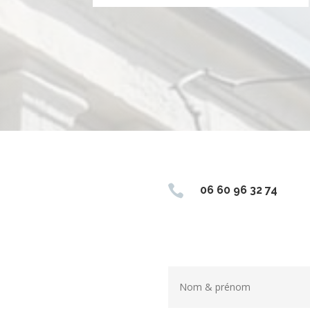

06 60 96 32 74