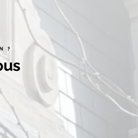
N ?
ous